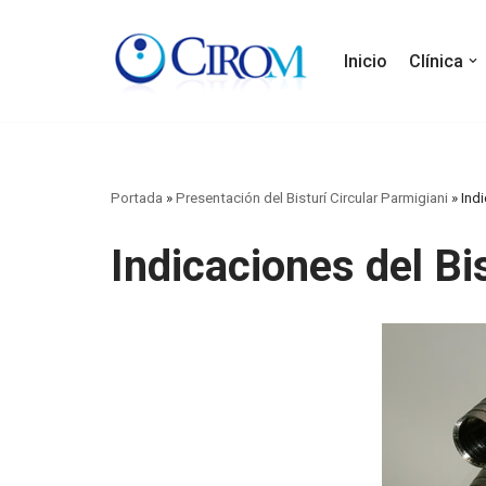
Saltar
Inicio
Clínica
al
contenido
Portada
»
Presentación del Bisturí Circular Parmigiani
»
Indi
Indicaciones del Bis